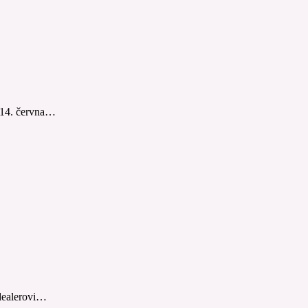
 14. června…
dealerovi…