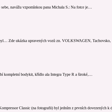
le sebe, navážu vzpomínkou pana Michala S.: Na fotce je…
c nebyl… Zde ukázka upravených vozů zn. VOLKSWAGEN, Tachovsko,
mpletní bodykit, křídlo ala Integra Type R a široké,…
sor Classic (na fotografii) byl jedním z prvních dovezených k 