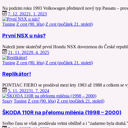
Na podzim roku 1993 Volkswagen představil nový typ Passatu – pro
7. 12. 2022
1. 1. 2023
Tuning
Z cest (90. léta)
Z cest (počátek 21. století)
První NSX u nás?
Nalezli jsme skutečně první Hondu NSX dovezenou do České republ
21. 11. 2022
9. 4. 2025
Tuning
Z cest (90. léta)
Z cest (počátek 21. století)
Replikátor!
PONTIAC FIERO se prodával mezi lety 1983 až 1988 a celkem se vy
5. 11. 2022
31. 7. 2024
Srazy
Tuning
Z cest (90. léta)
Z cest (počátek 21. století)
ŠKODA 110R na přelomu milénia (1998 – 2000)
Svého času se však prodávala velmi obtížně a i "zadarmo byla drahá.