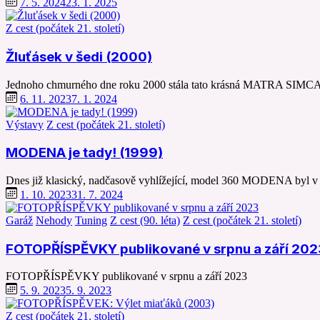
7. 5. 2024
23. 1. 2025
Z cest (počátek 21. století)
Žluťásek v šedi (2000)
Jednoho chmurného dne roku 2000 stála tato krásná MATRA SIMC
6. 11. 2023
7. 1. 2024
Výstavy
Z cest (počátek 21. století)
MODENA je tady! (1999)
Dnes již klasický, nadčasově vyhlížející, model 360 MODENA byl v
1. 10. 2023
31. 7. 2024
Garáž
Nehody
Tuning
Z cest (90. léta)
Z cest (počátek 21. století)
FOTOPŘÍSPĚVKY publikované v srpnu a září 202
FOTOPŘÍSPĚVKY publikované v srpnu a září 2023
5. 9. 2023
5. 9. 2023
Z cest (počátek 21. století)