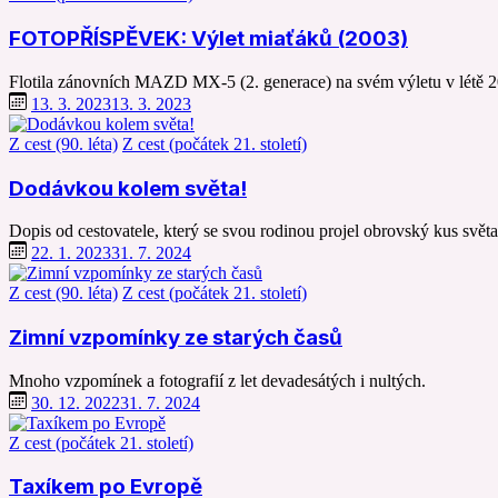
FOTOPŘÍSPĚVEK: Výlet miaťáků (2003)
Flotila zánovních MAZD MX-5 (2. generace) na svém výletu v létě 2
13. 3. 2023
13. 3. 2023
Z cest (90. léta)
Z cest (počátek 21. století)
Dodávkou kolem světa!
Dopis od cestovatele, který se svou rodinou projel obrovský kus světa
22. 1. 2023
31. 7. 2024
Z cest (90. léta)
Z cest (počátek 21. století)
Zimní vzpomínky ze starých časů
Mnoho vzpomínek a fotografií z let devadesátých i nultých.
30. 12. 2022
31. 7. 2024
Z cest (počátek 21. století)
Taxíkem po Evropě