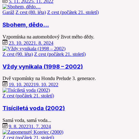
5. 11. 2022
5. 11. 2022
Garáž
Z cest (80. léta)
Z cest (počátek 21. století)
Sbohem, dědo…
Vzpomínka na automobilový život mého dědy.
23. 10. 2022
1. 8. 2024
Z cest (90. léta)
Z cest (počátek 21. století)
Vždy vynikala (1998 – 2002)
Dvě vzpomínky na Hondu Prelude 3. generace.
19. 10. 2022
19. 10. 2022
Z cest (počátek 21. století)
Tisíciletá voda (2002)
Samá voda, samá voda...
9. 8. 2022
31. 7. 2024
Z cest (počátek 21. století)