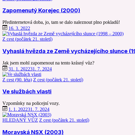
Zapomenutý Korejec (2000)
Předinternetová doba, jo, tam se dalo naleznout plno pokladů!
16. 3. 2022
Z cest (počátek 21. století)
Vyhaslá hvězda ze Země vycházejícího slunce (
Jak jsem mohl zapomenout na tento krásný vůz?
31. 1. 2022
31. 7. 2024
Z cest (90. léta)
Z cest (počátek 21. století)
Ve službách vlasti
Vzpomínky na policejní vozy.
1. 1. 2022
31. 7. 2024
HLEDANÝ VŮZ
Z cest (počátek 21. století)
Moravská NSX (2003)