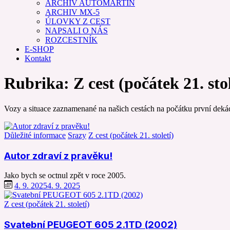
ARCHIV AUTOMARTIN
ARCHIV MX-5
ÚLOVKY Z CEST
NAPSALI O NÁS
ROZCESTNÍK
E-SHOP
Kontakt
Rubrika:
Z cest (počátek 21. stol
Vozy a situace zaznamenané na našich cestách na počátku první dekády
Důležité informace
Srazy
Z cest (počátek 21. století)
Autor zdraví z pravěku!
Jako bych se octnul zpět v roce 2005.
4. 9. 2025
4. 9. 2025
Z cest (počátek 21. století)
Svatební PEUGEOT 605 2.1TD (2002)