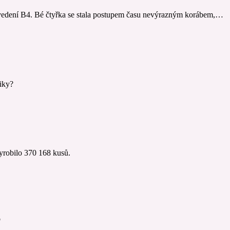
vedení B4. Bé čtyřka se stala postupem času nevýrazným korábem,…
iky?
robilo 370 168 kusů.
"